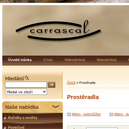
Úvodní stánka
O nás
Velkoobchod
Maloobchod
Hledání
»
Úvod
Prostěradla
Prostěradla
Naše nabídka
Mikro - jednolůžko
Mikro - d
Ručníky a osušky
Povlečení