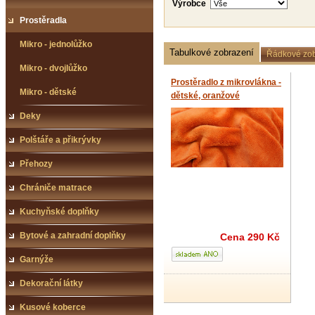
Výrobce
Prostěradla
Mikro - jednolůžko
Tabulkové zobrazení
Řádkové zob
Mikro - dvojlůžko
Prostěradlo z mikrovlákna -
Mikro - dětské
dětské, oranžové
Deky
Polštáře a přikrývky
Přehozy
Chrániče matrace
Kuchyňské doplňky
Bytové a zahradní doplňky
Cena
290 Kč
Garnýže
Dekorační látky
Kusové koberce