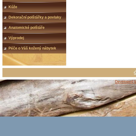
Kůže
Dekorační polštářky a povlaky
Anatomické polštáře
Výprodej
Péče o Váš kožený nábytek
Developed b