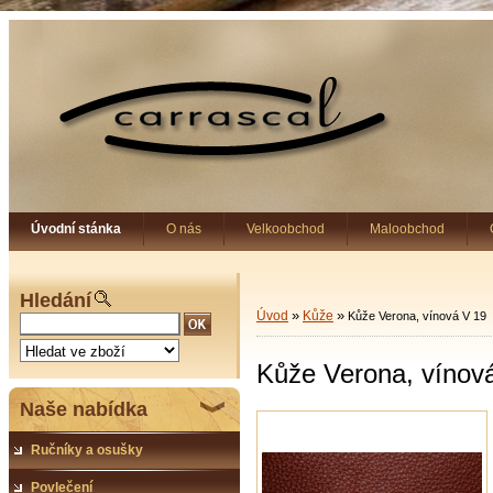
Úvodní stánka
O nás
Velkoobchod
Maloobchod
Hledání
»
»
Úvod
Kůže
Kůže Verona, vínová V 19
Kůže Verona, vínov
Naše nabídka
Ručníky a osušky
Povlečení