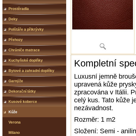
Prostěradla
Deky
Polštáře a přikrývky
Přehozy
Chrániče matrace
Kompletní spec
Kuchyňské doplňky
Bytové a zahradní doplňky
Luxusní jemně brouše
Garnýže
upravená kůže prysky
zpracována v Itálii.
Dekorační látky
celý kus. Tato kůže 
Kusové koberce
nezávadnost.
Kůže
Rozměr: 1 m2
Verona
Složení: Semi - anili
Milano