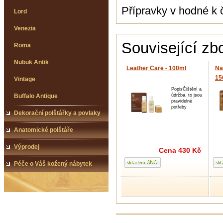
Přípravky v hodné k č
Lord
Venezia
Související zb
Roma
Nubuk Antik
Leather Care - 100ml
Na
15
Vintage
PopisČištění a
Buffalo Antique
údržba, to jsou
pravidelné
potřeby
Dekorační polštářky a povlaky
Anatomické polštáře
Výprodej
Cena
430 Kč
Péče o Váš kožený nábytek