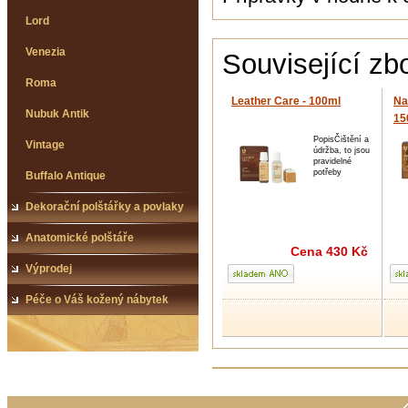
Lord
Venezia
Související zb
Roma
Leather Care - 100ml
Na
Nubuk Antik
15
PopisČištění a
Vintage
údržba, to jsou
pravidelné
potřeby
Buffalo Antique
Dekorační polštářky a povlaky
Anatomické polštáře
Cena
430 Kč
Výprodej
Péče o Váš kožený nábytek