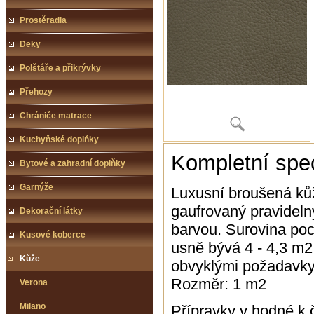
Prostěradla
Deky
Polštáře a přikrývky
Přehozy
Chrániče matrace
Kuchyňské doplňky
Kompletní spec
Bytové a zahradní doplňky
Garnýže
Luxusní broušená kůž
gaufrovaný pravidel
Dekorační látky
barvou. Surovina poch
Kusové koberce
usně bývá 4 - 4,3 m2
Kůže
obvyklými požadavky
Rozměr: 1 m2
Verona
Milano
Přípravky v hodné k č