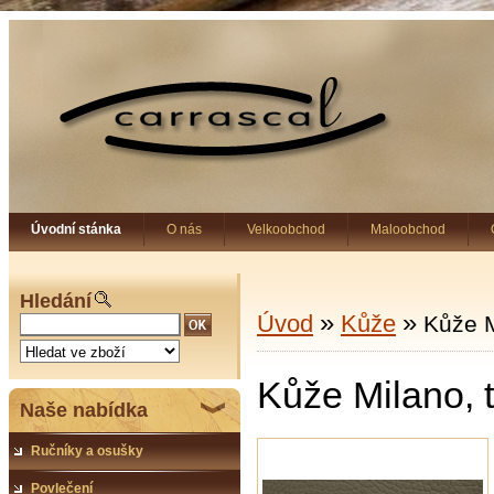
Úvodní stánka
O nás
Velkoobchod
Maloobchod
Hledání
»
»
Úvod
Kůže
Kůže M
Kůže Milano,
Naše nabídka
Ručníky a osušky
Povlečení